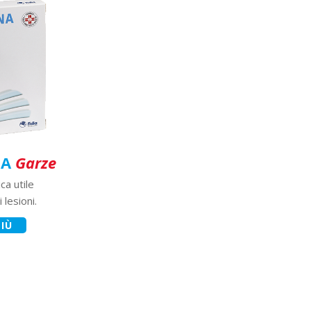
NA
Garze
a utile
 lesioni.
PIÙ