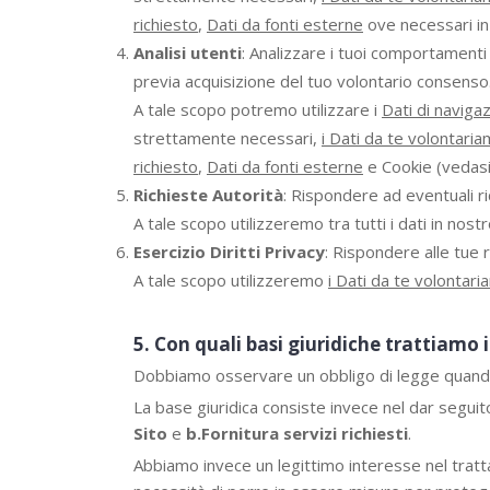
richiesto
,
Dati da fonti esterne
ove necessari in 
Analisi utenti
: Analizzare i tuoi comportamenti 
previa acquisizione del tuo volontario consenso
A tale scopo potremo utilizzare i
Dati di navigaz
strettamente necessari,
i Dati da te volontaria
richiesto
,
Dati da fonti esterne
e Cookie (vedasi
Richieste Autorità
: Rispondere ad eventuali ri
A tale scopo utilizzeremo tra tutti i dati in nostr
Esercizio Diritti Privacy
: Rispondere alle tue r
A tale scopo utilizzeremo
i Dati da te volontari
5. Con quali basi giuridiche trattiamo i
Dobbiamo osservare un obbligo di legge quando i
La base giuridica consiste invece nel dar seguito
Sito
e
b.Fornitura servizi richiesti
.
Abbiamo invece un legittimo interesse nel trattar