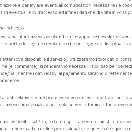
strazione e per inviare eventuali comunicazioni necessarie (le cosid
ri eventuali PIN d’accesso ed infine i dati che di volta in volta 
hai richiesto
ccesso ad informazioni veicolate tramite apposite newsletter dedic
el rispetto del regime regolatorio che per legge ne disciplina l’acq
etter (ove disponibile il servizio), utilizzeremo i tuoi dati di conta
 line (e-commerce), si renderanno necessari i tuoi dati per perfezio
consegna, mentre i dati relativi al pagamento saranno direttamente 
e-commerce.
to, dati relativi alle tue preferenze ed interessi mostrati con il tuo u
unicazioni commerciali ad hoc, solo se vorrai fornirci il tuo preven
nte disponibili sul Sito, e da te esplicitamente richiesti, potremo
appartenenza ad un ordine professionale, se questo è requisito ne