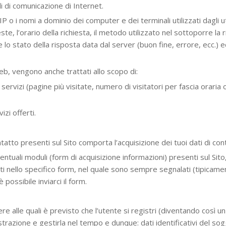
li di comunicazione di Internet.
i IP o i nomi a dominio dei computer e dei terminali utilizzati dagli 
te, l’orario della richiesta, il metodo utilizzato nel sottoporre la r
e lo stato della risposta data dal server (buon fine, errore, ecc.) e
web, vengono anche trattati allo scopo di:
 servizi (pagine più visitate, numero di visitatori per fascia orari
zi offerti.
contatto presenti sul Sito comporta l’acquisizione dei tuoi dati di 
entuali moduli (form di acquisizione informazioni) presenti sul Sito
sti nello specifico form, nel quale sono sempre segnalati (tipicame
possibile inviarci il form.
e alle quali è previsto che l’utente si registri (diventando così un
strazione e gestirla nel tempo e dunque: dati identificativi del so