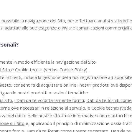
ossibile la navigazione del Sito, per effettuare analisi statistiche
izi adattati alle sue esigenze o inviare comunicazioni commerciali 
rsonali?
mente in modo efficiente la navigazione del Sito
l Sito
e Cookie tecnici (vedasi Cookie Policy).
a te richiesti, inclusa la gestione della tua registrazione ad apposit
sto, consentirti di acquistare on line i nostri prodotti ove disponi
riguardo nostri prodotti o sezioni tematiche.
ul Sito
,
i Dati da te volontariamente forniti
,
Dati da te forniti com
terne
ove necessari in relazione al servizio, e Cookie tecnici (vedas
zza dei dati e delle nostre strutture informative contro attacchi ma
ione sul Sito
e, applicando il principio di minimizzazione ossia tratt
mente forniti
,
Dati da te forniti come utente registrato
,
Dati da te 