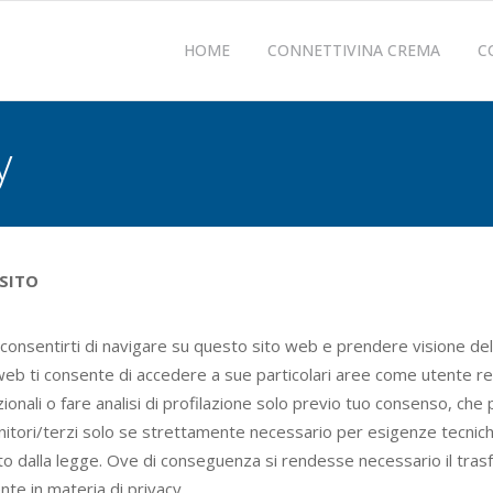
HOME
CONNETTIVINA CREMA
C
y
 SITO
 consentirti di navigare su questo sito web e prendere visione del
ito web ti consente di accedere a sue particolari aree come utente reg
onali o fare analisi di profilazione solo previo tuo consenso, che
nitori/terzi solo se strettamente necessario per esigenze tecniche
isto dalla legge. Ove di conseguenza si rendesse necessario il tras
te in materia di privacy.