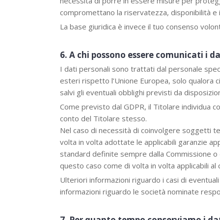
necessità di porre in essere misure per proteggere
compromettano la riservatezza, disponibilità e i
La base giuridica è invece il tuo consenso volont
6. A chi possono essere comunicati i d
I dati personali sono trattati dal personale spe
esteri rispetto l’Unione Europea, solo qualora c
salvi gli eventuali obblighi previsti da disposizio
Come previsto dal GDPR, il Titolare individua 
conto del Titolare stesso.
Nel caso di necessità di coinvolgere soggetti terz
volta in volta adottate le applicabili garanzie 
standard definite sempre dalla Commissione o d
questo caso come di volta in volta applicabili al 
Ulteriori informazioni riguardo i casi di eventua
informazioni riguardo le società nominate respo
7. Per quanto tempo conserviamo i dat