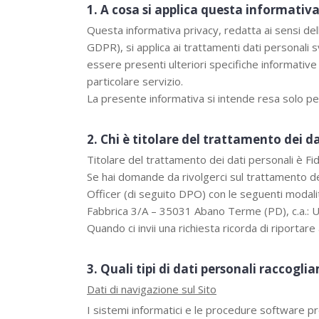
1. A cosa si applica questa informativ
Questa informativa privacy, redatta ai sensi de
GDPR), si applica ai trattamenti dati personali s
essere presenti ulteriori specifiche informative
particolare servizio.
La presente informativa si intende resa solo per
2. Chi è titolare del trattamento dei d
Titolare del trattamento dei dati personali è F
Se hai domande da rivolgerci sul trattamento dei 
Officer (di seguito DPO) con le seguenti modali
Fabbrica 3/A – 35031 Abano Terme (PD), c.a.: Uf
Quando ci invii una richiesta ricorda di riportare
3. Quali tipi di dati personali raccogl
Dati di navigazione sul Sito
I sistemi informatici e le procedure software pr