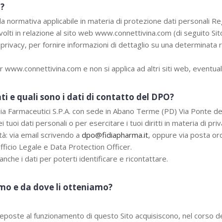
a?
lla normativa applicabile in materia di protezione dati personal
volti in relazione al sito web www.connettivina.com (di seguito Sito
 privacy, per fornire informazioni di dettaglio su una determinata 
 www.connettivina.com e non si applica ad altri siti web, eventual
ati e quali sono i dati di contatto del DPO?
idia Farmaceutici S.P.A. con sede in Abano Terme (PD) Via Ponte de
tuoi dati personali o per esercitare i tuoi diritti in materia di pr
tà: via email scrivendo a
dpo@fidiapharma.it
, oppure via posta ord
ficio Legale e Data Protection Officer.
 anche i dati per poterti identificare e ricontattare.
iamo e da dove li otteniamo?
eposte al funzionamento di questo Sito acquisiscono, nel corso del 