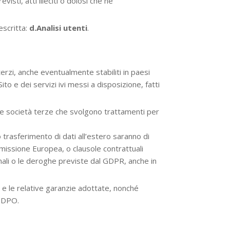
isti, atti illeciti o dolosi che ne
escritta:
d.Analisi utenti
.
erzi, anche eventualmente stabiliti in paesi
o e dei servizi ivi messi a disposizione, fatti
le società terze che svolgono trattamenti per
o trasferimento di dati all’estero saranno di
mmissione Europea, o clausole contrattuali
ali o le deroghe previste dal GDPR, anche in
a e le relative garanzie adottate, nonché
l DPO.