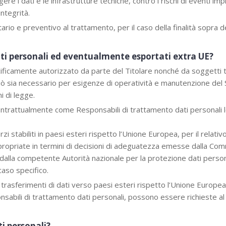
 i dati e le infrastrutture tecniche, contro i rischi di eventi imprev
ntegrità.
ario e preventivo al trattamento, per il caso della finalità sopra d
ati personali ed eventualmente esportati extra UE?
cificamente autorizzato da parte del Titolare nonché da soggetti t
iò sia necessario per esigenze di operatività e manutenzione del Sit
ni di legge.
contrattualmente come Responsabili di trattamento dati personali 
i stabiliti in paesi esteri rispetto l’Unione Europea, per il relativ
appropriate in termini di decisioni di adeguatezza emesse dalla Co
alla competente Autorità nazionale per la protezione dati person
caso specifico.
li trasferimenti di dati verso paesi esteri rispetto l’Unione Europe
nsabili di trattamento dati personali, possono essere richieste a
i personali?